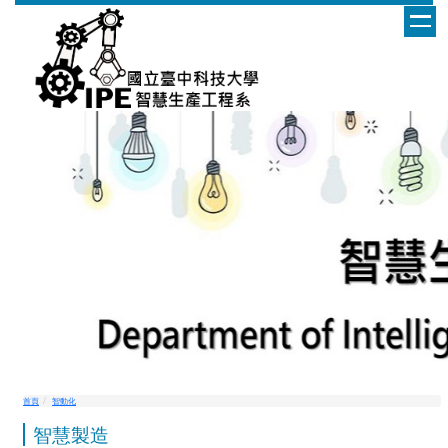
跳
到
主
要
內
容
區